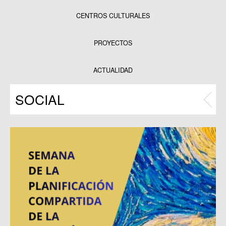
CENTROS CULTURALES
Equipamientos
PROYECTOS
Datos y estadísticas
Exposiciones
ACTUALIDAD
Programas
SOCIAL
Publicaciones