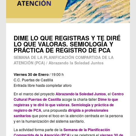
DIME LO QUE REGISTRAS Y TE DIRÉ
LO QUE VALORAS. SEMIOLOGÍA Y
PRÁCTICA DE REGISTRO DE PCA
SEMANA DE LA PLANIFICACIÓN COMPARTIDA DE LA
ATENCIÓN (PCA) / Abrazando la Soledad Juntos
Viernes 30 de Enero
/ 19:00 h
C.C. Puertas de Castilla
Entrada libre hasta completar aforo
En el marco del proyecto
Abrazando la Soledad Juntos
, el
Centro
Cultural Puertas de Castilla
acoge la charla-taller
Dime lo que
registras y te diré lo que valoras
.
Semiología y práctica de
registro de PCA
, una propuesta
dirigida a profesionales
sanitarios
que pone el foco en la atención centrada en la persona
y en la humanización del sistema sanitario.
La actividad forma parte de la
Semana de la Planificación
Compartida de la Atención (PCA)
y se celebrará el
viernes 30 de