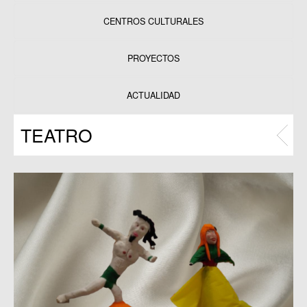
CENTROS CULTURALES
Equipamientos
PROYECTOS
Datos y estadísticas
Exposiciones
ACTUALIDAD
Programas
TEATRO
Publicaciones