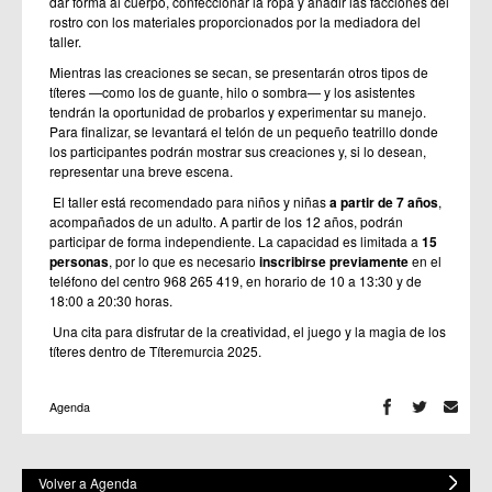
dar forma al cuerpo, confeccionar la ropa y añadir las facciones del
rostro con los materiales proporcionados por la mediadora del
taller.
Mientras las creaciones se secan, se presentarán otros tipos de
títeres —como los de guante, hilo o sombra— y los asistentes
tendrán la oportunidad de probarlos y experimentar su manejo.
Para finalizar, se levantará el telón de un pequeño teatrillo donde
los participantes podrán mostrar sus creaciones y, si lo desean,
representar una breve escena.
El taller está recomendado para niños y niñas
a partir de 7 años
,
acompañados de un adulto. A partir de los 12 años, podrán
participar de forma independiente. La capacidad es limitada a
15
personas
, por lo que es necesario
inscribirse previamente
en el
teléfono del centro 968 265 419, en horario de 10 a 13:30 y de
18:00 a 20:30 horas.
Una cita para disfrutar de la creatividad, el juego y la magia de los
títeres dentro de Títeremurcia 2025.
Agenda
Volver a Agenda