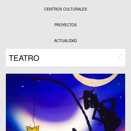
CENTROS CULTURALES
Equipamientos
PROYECTOS
Datos y estadísticas
Exposiciones
ACTUALIDAD
Programas
TEATRO
Publicaciones