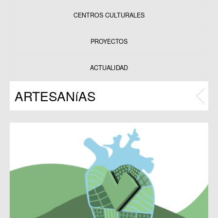
CENTROS CULTURALES
Equipamientos
PROYECTOS
Datos y estadísticas
Exposiciones
ACTUALIDAD
Programas
ARTESANíAS
Publicaciones