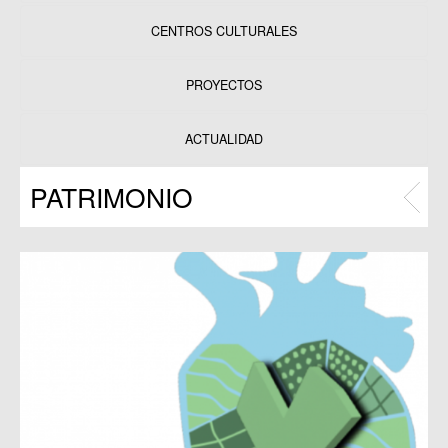
CENTROS CULTURALES
Equipamientos
PROYECTOS
Datos y estadísticas
Exposiciones
ACTUALIDAD
Programas
PATRIMONIO
Publicaciones