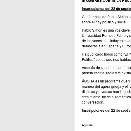
SI QUIERES QUE TE LA REC
Inscripciones
del 22 de septi
Conferencia de Pablo Simón con
sobre el hoy político y social.
Pablo Simón es una voz clave en
Universidad Pompeu Fabra y pro
de las voces más influyentes en
democracia en España y Euro
Ha publicado libros como "El P
Política" de los que nos hablar
Además de su labor académica,
prensa escrita, radio y televisió
ÁGORA es un programa que trat
manera del ágora griega y el 
distintas y diversas han llega
crecimiento, no se si romántic
conversación.
Inscripciones
del 22 de septie
Agenda