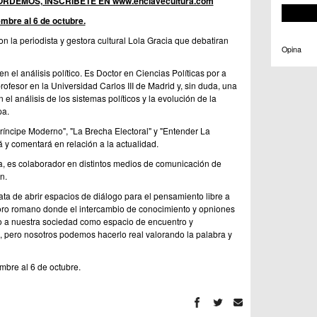
ORDEMOS, INSCRÍBETE EN www.enclavecultura.com
embre al 6 de octubre.
 la periodista y gestora cultural Lola Gracia que debatiran
Opina
 el análisis político. Es Doctor en Ciencias Políticas por a
fesor en la Universidad Carlos III de Madrid y, sin duda, una
 el análisis de los sistemas políticos y la evolución de la
pa.
ríncipe Moderno", "La Brecha Electoral" y "Entender La
á y comentará en relación a la actualidad.
 es colaborador en distintos medios de comunicación de
n.
a de abrir espacios de diálogo para el pensamiento libre a
foro romano donde el intercambio de conocimiento y opniones
do a nuestra sociedad como espacio de encuentro y
o, pero nosotros podemos hacerlo real valorando la palabra y
mbre al 6 de octubre.