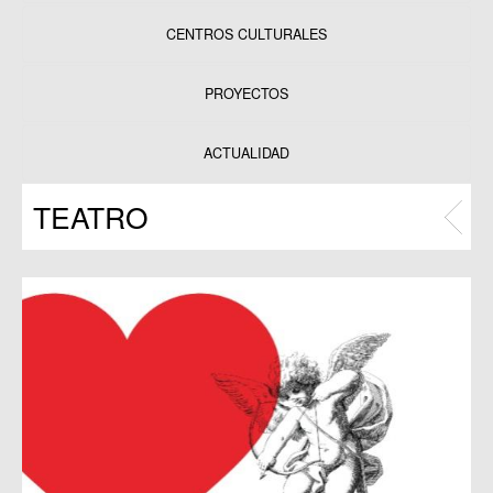
CENTROS CULTURALES
Equipamientos
PROYECTOS
Datos y estadísticas
Exposiciones
ACTUALIDAD
Programas
TEATRO
Publicaciones