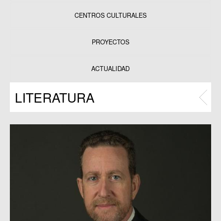
CENTROS CULTURALES
Equipamientos
PROYECTOS
Datos y estadísticas
Exposiciones
ACTUALIDAD
Programas
LITERATURA
Publicaciones