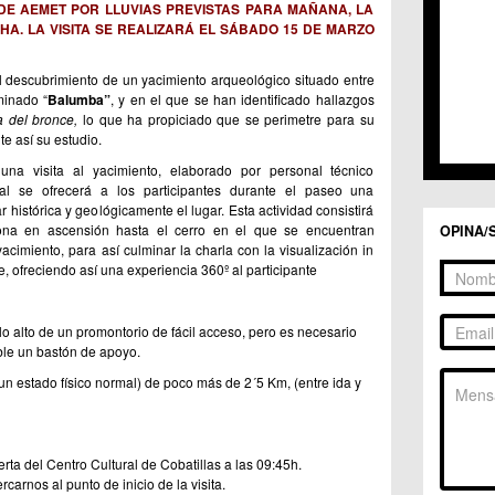
 DE AEMET POR LLUVIAS PREVISTAS PARA MAÑANA, LA
HA. LA VISITA SE REALIZARÁ EL SÁBADO 15 DE MARZO
l descubrimiento de un yacimiento arqueológico situado entre
minado “
Balumba”
, y en el que se han identificado hallazgos
a del bronce,
lo que ha propiciado que se perimetre para su
te así su estudio.
na visita al yacimiento, elaborado por personal técnico
ual se ofrecerá a los participantes durante el paseo una
r histórica y geológicamente el lugar. Esta actividad consistirá
ona en ascensión hasta el cerro en el que se encuentran
OPINA/
yacimiento, para así culminar la charla con la visualización in
, ofreciendo así una experiencia 360º al participante
lo alto de un promontorio de fácil acceso, pero es necesario
le un bastón de apoyo.
 un estado físico normal) de poco más de 2´5 Km, (entre ida y
el Centro Cultural de Cobatillas a las 09:45h.
arnos al punto de inicio de la visita.