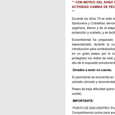
** CON MOTIVO DEL AVISO
ACTIVIDAD CAMBIA DE FEC
**
Durante los años 70 se dató e
Santomera y Cobatillas deno
argáricos, íberos y de la etap
protección y cuidado, y se facili
Ecoambiental ha preparado u
especializado, durante la c
introducción para contextualiza
en un grato paseo por la z
protegidos los restos de este 
situ de lo expuesto previamente
Detalles a tener en cuenta:
El yacimiento se encuentra en 
calzado cómodo y recomendab
Paseo de baja dificultad (para
vuelta)
IMPORTANTE:
PUNTO DE ENCUENTRO: Puerta d
Compartiremos coche para acerc