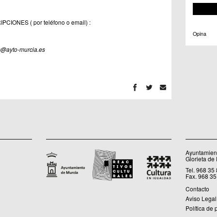
PCIONES ( por teléfono o email) :
Opina
as@ayto-murcia.es
Ayuntamient
Glorieta de
Tel. 968 35
Fax. 968 35
Contacto
Aviso Legal
Política de 