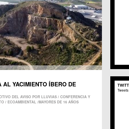
A AL YACIMIENTO ÍBERO DE
TWIT
Tweets 
TIVO DEL AVISO POR LLUVIAS / CONFERENCIA Y
TO / ECOAMBIENTAL /MAYORES DE 16 AÑOS