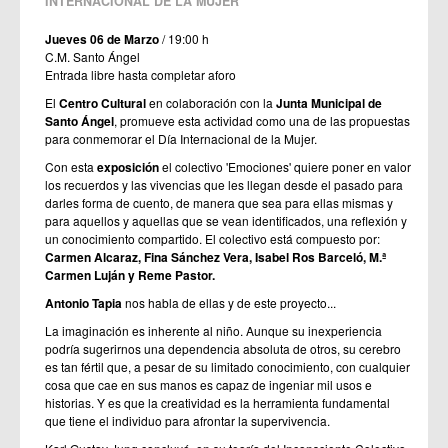
INTERNACIONAL DE LA MUJER
Jueves 06 de Marzo
/ 19:00 h
C.M. Santo Ángel
Entrada libre hasta completar aforo
El
Centro Cultural
en colaboración con la
Junta Municipal de
Santo Ángel
, promueve esta actividad como una de las propuestas
para conmemorar el Día Internacional de la Mujer.
Con esta
exposición
el colectivo 'Emociones' quiere poner en valor
los recuerdos y las vivencias que les llegan desde el pasado para
darles forma de cuento, de manera que sea para ellas mismas y
para aquellos y aquellas que se vean identificados, una reflexión y
un conocimiento compartido. El colectivo está compuesto por:
Carmen Alcaraz, Fina Sánchez Vera, Isabel Ros Barceló, M.ª
Carmen Luján y Reme Pastor.
Antonio Tapia
nos habla de ellas y de este proyecto...
La imaginación es inherente al niño. Aunque su inexperiencia
podría sugerirnos una dependencia absoluta de otros, su cerebro
es tan fértil que, a pesar de su limitado conocimiento, con cualquier
cosa que cae en sus manos es capaz de ingeniar mil usos e
historias. Y es que la creatividad es la herramienta fundamental
que tiene el individuo para afrontar la supervivencia.