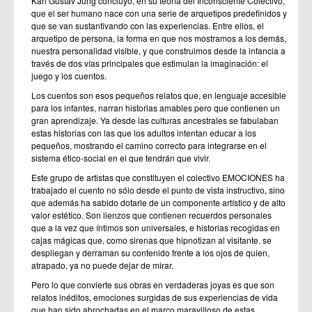
Karl Gustav Jung concluyó, en su teoría del Inconsciente Colectivo,
que el ser humano nace con una serie de arquetipos predefinidos y
que se van sustantivando con las experiencias. Entre ellos, el
arquetipo de persona, la forma en que nos mostramos a los demás,
nuestra personalidad visible, y que construimos desde la infancia a
través de dos vías principales que estimulan la imaginación: el
juego y los cuentos.
Los cuentos son esos pequeños relatos que, en lenguaje accesible
para los infantes, narran historias amables pero que contienen un
gran aprendizaje. Ya desde las culturas ancestrales se fabulaban
estas historias con las que los adultos intentan educar a los
pequeños, mostrando el camino correcto para integrarse en el
sistema ético-social en el que tendrán que vivir.
Este grupo de artistas que constituyen el colectivo EMOCIONES ha
trabajado el cuento no sólo desde el punto de vista instructivo, sino
que además ha sabido dotarle de un componente artístico y de alto
valor estético. Son lienzos que contienen recuerdos personales
que a la vez que íntimos son universales, e historias recogidas en
cajas mágicas que, como sirenas que hipnotizan al visitante, se
despliegan y derraman su contenido frente a los ojos de quien,
atrapado, ya no puede dejar de mirar.
Pero lo que convierte sus obras en verdaderas joyas es que son
relatos inéditos, emociones surgidas de sus experiencias de vida
que han sido abrochadas en el marco maravilloso de estas