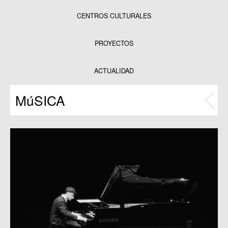
CENTROS CULTURALES
Equipamientos
PROYECTOS
Datos y estadísticas
Exposiciones
ACTUALIDAD
Programas
MúSICA
Publicaciones