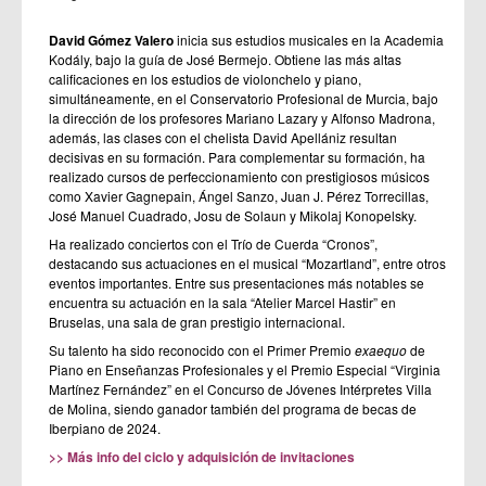
David Gómez Valero
inicia sus estudios musicales en la Academia
Kodály, bajo la guía de José Bermejo. Obtiene las más altas
calificaciones en los estudios de violonchelo y piano,
simultáneamente, en el Conservatorio Profesional de Murcia, bajo
la dirección de los profesores Mariano Lazary y Alfonso Madrona,
además, las clases con el chelista David Apellániz resultan
decisivas en su formación. Para complementar su formación, ha
realizado cursos de perfeccionamiento con prestigiosos músicos
como Xavier Gagnepain, Ángel Sanzo, Juan J. Pérez Torrecillas,
José Manuel Cuadrado, Josu de Solaun y Mikolaj Konopelsky.
Ha realizado conciertos con el Trío de Cuerda “Cronos”,
destacando sus actuaciones en el musical “Mozartland”, entre otros
eventos importantes. Entre sus presentaciones más notables se
encuentra su actuación en la sala “Atelier Marcel Hastir” en
Bruselas, una sala de gran prestigio internacional.
Su talento ha sido reconocido con el Primer Premio
exaequo
de
Piano en Enseñanzas Profesionales y el Premio Especial “Virginia
Martínez Fernández” en el Concurso de Jóvenes Intérpretes Villa
de Molina, siendo ganador también del programa de becas de
Iberpiano de 2024.
>> Más info del ciclo y adquisición de invitaciones