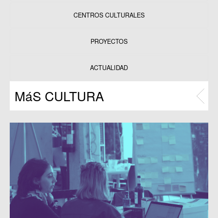
CENTROS CULTURALES
Equipamientos
PROYECTOS
Datos y estadísticas
Exposiciones
ACTUALIDAD
Programas
MáS CULTURA
Publicaciones